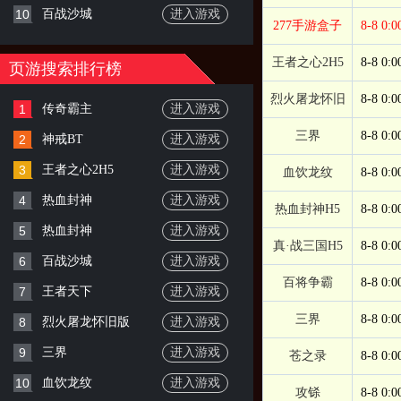
10
百战沙城
进入游戏
277手游盒子
8-8 0:0
王者之心2H5
8-8 0:0
页游搜索排行榜
烈火屠龙怀旧
8-8 0:0
1
传奇霸主
进入游戏
三界
8-8 0:0
2
神戒BT
进入游戏
3
王者之心2H5
进入游戏
血饮龙纹
8-8 0:0
4
热血封神
进入游戏
热血封神H5
8-8 0:0
5
热血封神
进入游戏
真·战三国H5
8-8 0:0
6
百战沙城
进入游戏
百将争霸
8-8 0:0
7
王者天下
进入游戏
三界
8-8 0:0
8
烈火屠龙怀旧版
进入游戏
9
三界
进入游戏
苍之录
8-8 0:0
10
血饮龙纹
进入游戏
攻铩
8-8 0:0