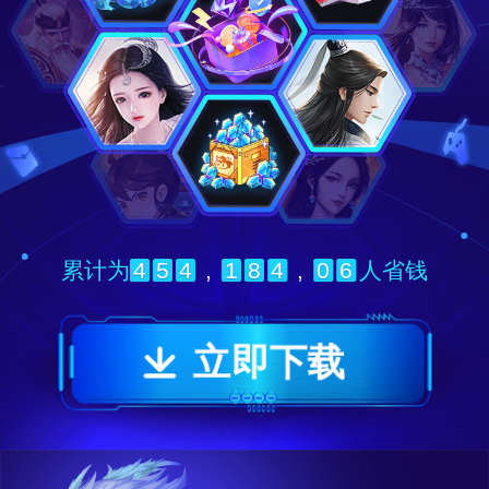
4
5
4
,
1
8
4
,
0
6
累计为
人省钱
立即下载