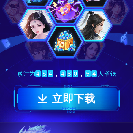
4
5
4
,
4
8
0
,
5
4
累计为
人省钱
立即下载