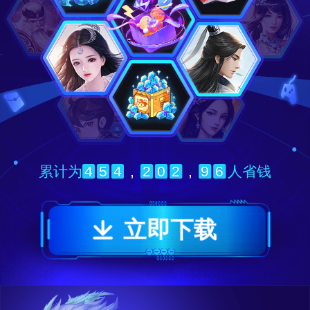
4
5
4
,
2
0
2
,
9
6
累计为
人省钱
立即下载