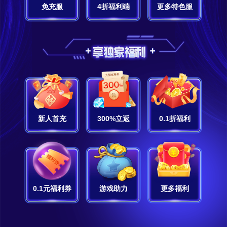
免充服
4折福利端
更多特色服
新人首充
300%立返
0.1折福利
0.1元福利券
游戏助力
更多福利