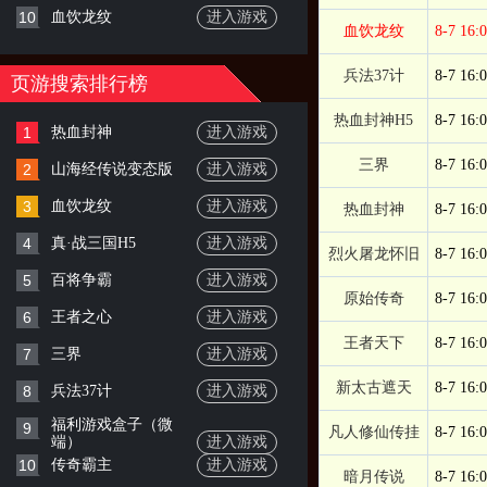
10
血饮龙纹
进入游戏
血饮龙纹
8-7 16:
兵法37计
8-7 16:
页游搜索排行榜
热血封神H5
8-7 16:
1
热血封神
进入游戏
三界
8-7 16:
2
山海经传说变态版
进入游戏
3
血饮龙纹
进入游戏
热血封神
8-7 16:
4
真·战三国H5
进入游戏
烈火屠龙怀旧
8-7 16:
5
百将争霸
进入游戏
原始传奇
8-7 16:
6
王者之心
进入游戏
王者天下
8-7 16:
7
三界
进入游戏
新太古遮天
8-7 16:
8
兵法37计
进入游戏
福利游戏盒子（微
9
凡人修仙传挂
8-7 16:
端）
进入游戏
10
传奇霸主
进入游戏
暗月传说
8-7 16: