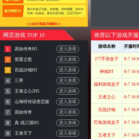
网页游戏 TOP 10
推荐以下游戏开服
游戏名称
开服时
1
原始传奇H5
进入游戏
277手游盒子
8-7 16:
2
雷霆之怒
进入游戏
3
百战沙城H5
进入游戏
神戒BT
8-7 16:
4
三界
进入游戏
福利游戏盒子
8-7 16:
5
王者之心2H5
进入游戏
王者之心
8-7 16:
6
山海经传说变态版
进入游戏
百战沙城
8-7 16:
7
原始传奇
进入游戏
巴兔游戏盒子
8-7 16:
8
真·战三国H5
进入游戏
9
王者天下
进入游戏
王者天下
8-7 16: