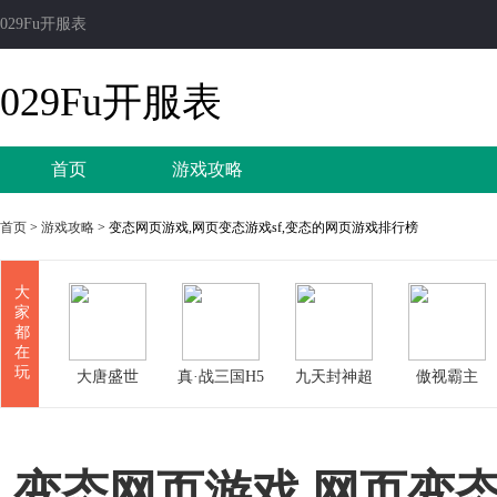
029Fu开服表
029Fu开服表
首页
游戏攻略
首页
>
游戏攻略
> 变态网页游戏,网页变态游戏sf,变态的网页游戏排行榜
大
家
都
在
玩
大唐盛世
真·战三国H5
九天封神超
傲视霸主
变版
变态网页游戏,网页变态